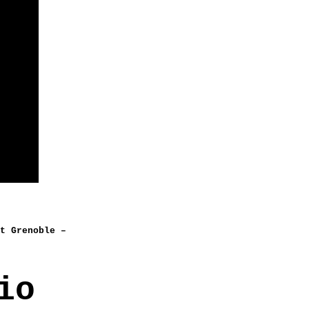
t Grenoble –
io