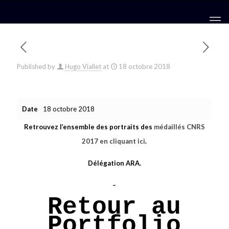
Published by
Hugo Viallet
at
18 octobre 2018
Date
18 octobre 2018
Retrouvez l’ensemble des portraits des
médaillés CNRS
2017 en cliquant ici
.
Délégation ARA.
–
Retour au
Portfolio