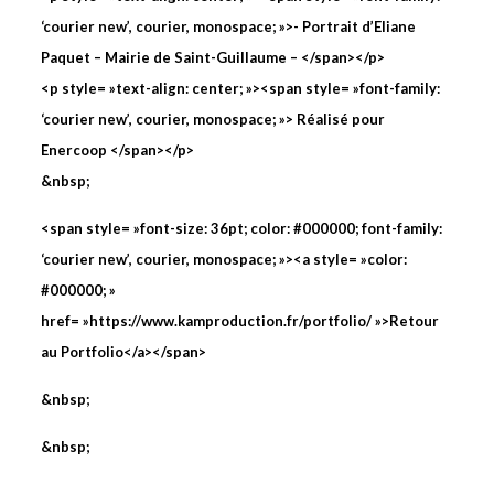
‘courier new’, courier, monospace; »>- Portrait d’Eliane
Paquet – Mairie de Saint-Guillaume – </span></p>
<p style= »text-align: center; »><span style= »font-family:
‘courier new’, courier, monospace; »> Réalisé pour
Enercoop </span></p>
&nbsp;
<span style= »font-size: 36pt; color: #000000; font-family:
‘courier new’, courier, monospace; »><a style= »color:
#000000; »
href= »https://www.kamproduction.fr/portfolio/ »>Retour
au Portfolio</a></span>
&nbsp;
&nbsp;