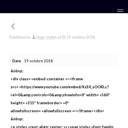
Published by
Hugo Viallet
at
19 octobre 2018
Date
19 octobre 2018
&nbsp;
<div class= »embed-container »><iframe
src= »https://www.youtube.com/embed/XzE4_sOORLc?
rel=0&amp;controls=0&amp;showinfo=0″ width= »560″
height= »315″ frameborder= »0″
allowfullscreen= »allowfullscreen »></iframe></div>
&nbsp;
<p style= »text-align: center; »><span style= »font-family: